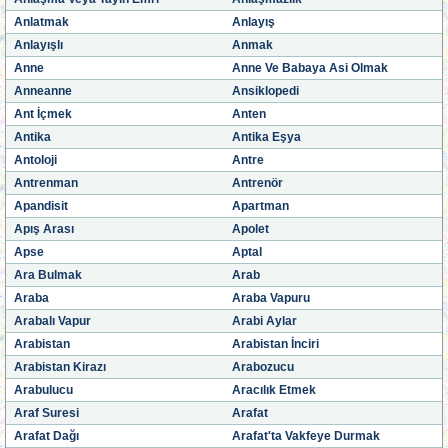
Anlatmak
Anlayış
Anlayışlı
Anmak
Anne
Anne Ve Babaya Asi Olmak
Anneanne
Ansiklopedi
Ant İçmek
Anten
Antika
Antika Eşya
Antoloji
Antre
Antrenman
Antrenör
Apandisit
Apartman
Apış Arası
Apolet
Apse
Aptal
Ara Bulmak
Arab
Araba
Araba Vapuru
Arabalı Vapur
Arabi Aylar
Arabistan
Arabistan İnciri
Arabistan Kirazı
Arabozucu
Arabulucu
Aracılık Etmek
Araf Suresi
Arafat
Arafat Dağı
Arafat'ta Vakfeye Durmak