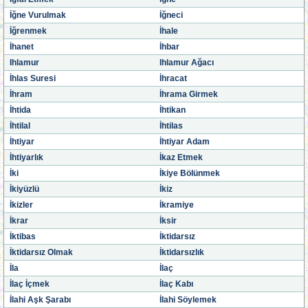
İğne Vurulmak
İğneci
İğrenmek
İhale
İhanet
İhbar
Ihlamur
Ihlamur Ağacı
İhlas Suresi
İhracat
İhram
İhrama Girmek
İhtida
İhtikan
İhtilal
İhtilas
İhtiyar
İhtiyar Adam
İhtiyarlık
İkaz Etmek
İki
İkiye Bölünmek
İkiyüzlü
İkiz
İkizler
İkramiye
İkrar
İksir
İktibas
İktidarsız
İktidarsız Olmak
İktidarsızlık
İla
İlaç
İlaç İçmek
İlaç Kabı
İlahi Aşk Şarabı
İlahi Söylemek