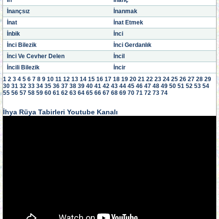
İn
İnanç
İnançsız
İnanmak
İnat
İnat Etmek
İnbik
İnci
İnci Bilezik
İnci Gerdanlık
İnci Ve Cevher Delen
İncil
İncili Bilezik
İncir
1
2
3
4
5
6
7
8
9
10
11
12
13
14
15
16
17
18
19
20
21
22
23
24
25
26
27
28
29
30
31
32
33
34
35
36
37
38
39
40
41
42
43
44
45
46
47
48
49
50
51
52
53
54
55
56
57
58
59
60
61
62
63
64
65
66
67
68
69
70
71
72
73
74
İhya Rüya Tabirleri Youtube Kanalı