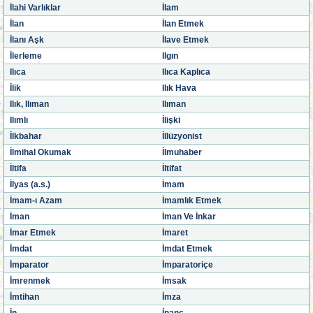
İlahi Varlıklar
İlam
İlan
İlan Etmek
İlanı Aşk
İlave Etmek
İlerleme
Ilgın
Ilıca
Ilıca Kaplıca
İlik
Ilık Hava
Ilık, Ilıman
Ilıman
Ilımlı
İlişki
İlkbahar
İllüzyonist
İlmihal Okumak
İlmuhaber
İltifa
İltifat
İlyas (a.s.)
İmam
İmam-ı Azam
İmamlık Etmek
İman
İman Ve İnkar
İmar Etmek
İmaret
İmdat
İmdat Etmek
İmparator
İmparatoriçe
İmrenmek
İmsak
İmtihan
İmza