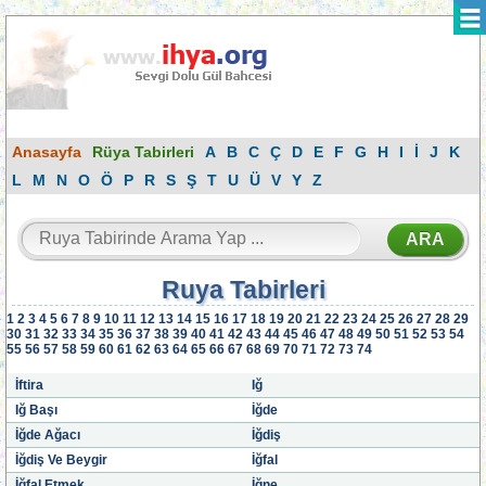
Anasayfa
Rüya Tabirleri
A
B
C
Ç
D
E
F
G
H
I
İ
J
K
L
M
N
O
Ö
P
R
S
Ş
T
U
Ü
V
Y
Z
Ruya Tabirleri
1
2
3
4
5
6
7
8
9
10
11
12
13
14
15
16
17
18
19
20
21
22
23
24
25
26
27
28
29
30
31
32
33
34
35
36
37
38
39
40
41
42
43
44
45
46
47
48
49
50
51
52
53
54
55
56
57
58
59
60
61
62
63
64
65
66
67
68
69
70
71
72
73
74
İftira
Iğ
Iğ Başı
İğde
İğde Ağacı
İğdiş
İğdiş Ve Beygir
İğfal
İğfal Etmek
İğne