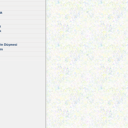
ak
z
k
rin Düşmesi
es