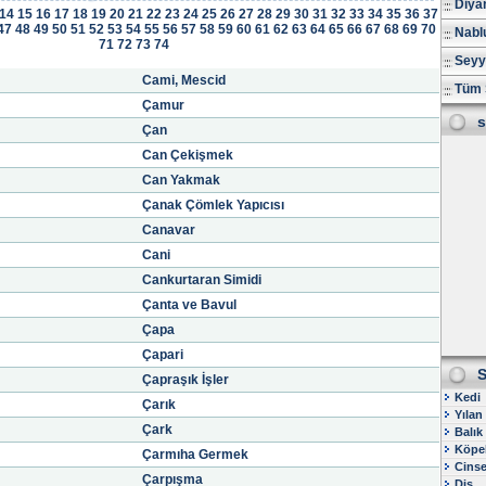
Diya
14
15
16
17
18
19
20
21
22
23
24
25
26
27
28
29
30
31
32
33
34
35
36
37
47
48
49
50
51
52
53
54
55
56
57
58
59
60
61
62
63
64
65
66
67
68
69
70
Nablu
71
72
73
74
Seyy
Cami, Mescid
Tüm 
Çamur
s
Çan
Can Çekişmek
Can Yakmak
Çanak Çömlek Yapıcısı
Canavar
Cani
Cankurtaran Simidi
Çanta ve Bavul
Çapa
Çapari
S
Çapraşık İşler
Kedi
Çarık
Yılan
Çark
Balık
Köpe
Çarmıha Germek
Cinsel
Çarpışma
Diş