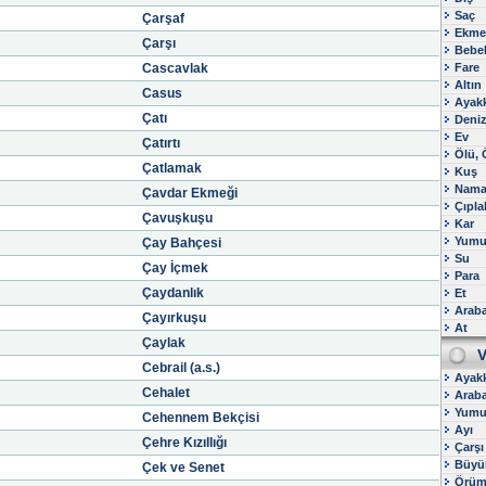
Saç
Çarşaf
Ekme
Çarşı
Bebe
Cascavlak
Fare
Altın
Casus
Ayak
Çatı
Deni
Ev
Çatırtı
Ölü,
Çatlamak
Kuş
Nama
Çavdar Ekmeği
Çıpla
Çavuşkuşu
Kar
Yumu
Çay Bahçesi
Su
Çay İçmek
Para
Çaydanlık
Et
Arab
Çayırkuşu
At
Çaylak
V
Cebrail (a.s.)
Ayak
Cehalet
Arab
Yumu
Cehennem Bekçisi
Ayı
Çehre Kızıllığı
Çarşı
Büyü
Çek ve Senet
Örüm