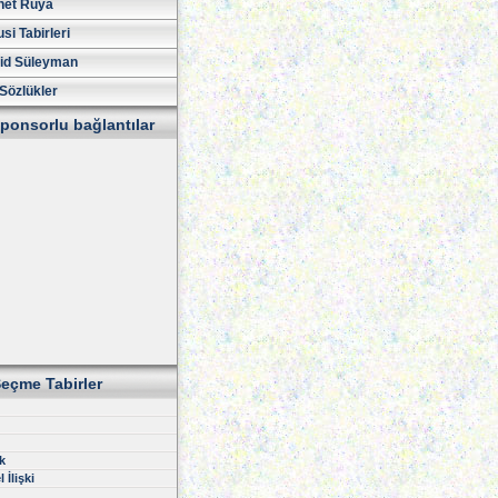
net Rüya
si Tabirleri
id Süleyman
Sözlükler
ponsorlu bağlantılar
eçme Tabirler
k
 İlişki