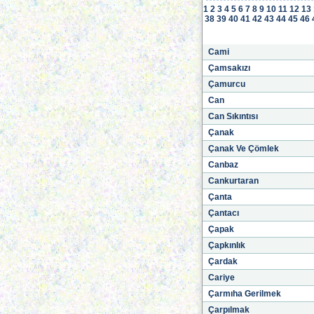
1
2
3
4
5
6
7
8
9
10
11
12
13
38
39
40
41
42
43
44
45
46
Cami
Çamsakızı
Çamurcu
Can
Can Sıkıntısı
Çanak
Çanak Ve Çömlek
Canbaz
Cankurtaran
Çanta
Çantacı
Çapak
Çapkınlık
Çardak
Cariye
Çarmıha Gerilmek
Çarpılmak