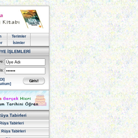
m
Terimler
er
İsimler
ÜYE İŞLEMLERİ
e:
la:
Ol]
uttum]
üya Tabirleri
Rüya Tabirleri
 Rüya Tabirleri