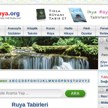
Anasayfa
Kitaplik
Kuran
Hadis
Fıkıh
Foru
Sözlükler
Takvim
Rüya
Hikaye
Oyunlar
Rehb
Üy
Paro
[Üye 
[p.Un
irleri
A
B
C
Ç
D
E
F
G
H
I
İ
J
K
L
M
N
O
Ö
P
R
S
Ş
T
U
Ü
V
Y
Z
R
İhya 
Molla
Ruya Tabirleri