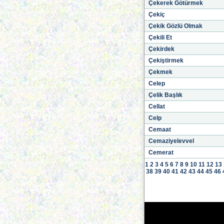
Çekerek Götürmek
Çekiç
Çekik Gözlü Olmak
Çekili Et
Çekirdek
Çekiştirmek
Çekmek
Celep
Çelik Başlık
Cellat
Celp
Cemaat
Cemaziyelevvel
Cemerat
1
2
3
4
5
6
7
8
9
10
11
12
13
38
39
40
41
42
43
44
45
46