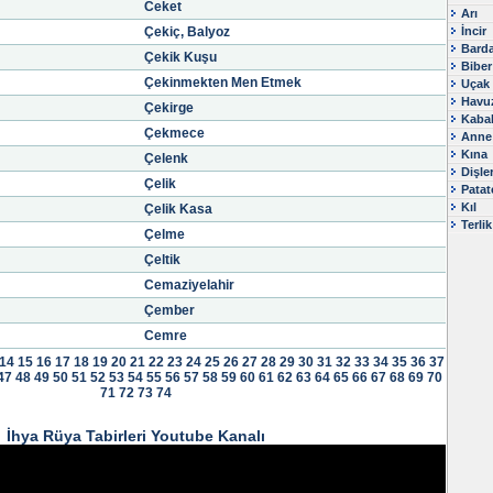
Ceket
Arı
Çekiç, Balyoz
İncir
Bard
Çekik Kuşu
Biber
Çekinmekten Men Etmek
Uçak
Havu
Çekirge
Kaba
Çekmece
Anne
Kına
Çelenk
Dişle
Çelik
Patat
Kıl
Çelik Kasa
Terlik
Çelme
Çeltik
Cemaziyelahir
Çember
Cemre
14
15
16
17
18
19
20
21
22
23
24
25
26
27
28
29
30
31
32
33
34
35
36
37
47
48
49
50
51
52
53
54
55
56
57
58
59
60
61
62
63
64
65
66
67
68
69
70
71
72
73
74
İhya Rüya Tabirleri Youtube Kanalı