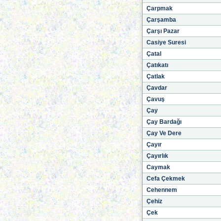
Çarpmak
Çarşamba
Çarşı Pazar
Casiye Suresi
Çatal
Çatıkatı
Çatlak
Çavdar
Çavuş
Çay
Çay Bardağı
Çay Ve Dere
Çayır
Çayırlık
Caymak
Cefa Çekmek
Cehennem
Çehiz
Çek