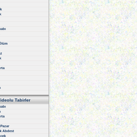
k
k
kabı
z
 Ölüm
z
k
rta
a
ideolu Tabirler
kabı
a
rta
 Pazar
k Abdest
cek