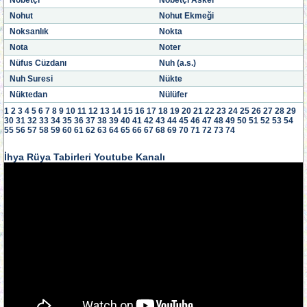
Nöbetçi
Nöbetçi Asker
Nohut
Nohut Ekmeği
Noksanlık
Nokta
Nota
Noter
Nüfus Cüzdanı
Nuh (a.s.)
Nuh Suresi
Nükte
Nüktedan
Nülüfer
1
2
3
4
5
6
7
8
9
10
11
12
13
14
15
16
17
18
19
20
21
22
23
24
25
26
27
28
29
30
31
32
33
34
35
36
37
38
39
40
41
42
43
44
45
46
47
48
49
50
51
52
53
54
55
56
57
58
59
60
61
62
63
64
65
66
67
68
69
70
71
72
73
74
İhya Rüya Tabirleri Youtube Kanalı