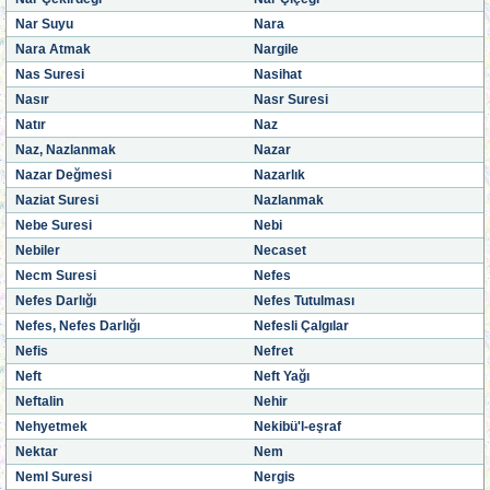
Nar Suyu
Nara
Nara Atmak
Nargile
Nas Suresi
Nasihat
Nasır
Nasr Suresi
Natır
Naz
Naz, Nazlanmak
Nazar
Nazar Değmesi
Nazarlık
Naziat Suresi
Nazlanmak
Nebe Suresi
Nebi
Nebiler
Necaset
Necm Suresi
Nefes
Nefes Darlığı
Nefes Tutulması
Nefes, Nefes Darlığı
Nefesli Çalgılar
Nefis
Nefret
Neft
Neft Yağı
Neftalin
Nehir
Nehyetmek
Nekibü'l-eşraf
Nektar
Nem
Neml Suresi
Nergis