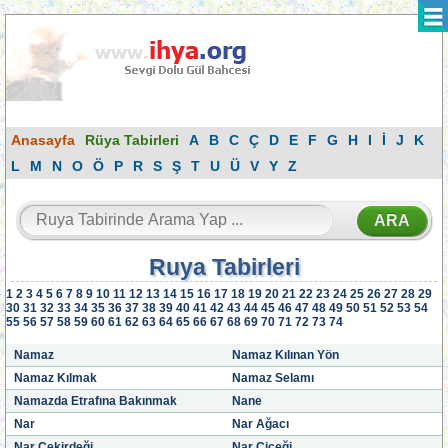
Anasayfa
Rüya Tabirleri
A
B
C
Ç
D
E
F
G
H
I
İ
J
K
L
M
N
O
Ö
P
R
S
Ş
T
U
Ü
V
Y
Z
Ruya Tabirleri
1
2
3
4
5
6
7
8
9
10
11
12
13
14
15
16
17
18
19
20
21
22
23
24
25
26
27
28
29
30
31
32
33
34
35
36
37
38
39
40
41
42
43
44
45
46
47
48
49
50
51
52
53
54
55
56
57
58
59
60
61
62
63
64
65
66
67
68
69
70
71
72
73
74
Namaz
Namaz Kılınan Yön
Namaz Kılmak
Namaz Selamı
Namazda Etrafına Bakınmak
Nane
Nar
Nar Ağacı
Nar Çekirdeği
Nar Çiçeği