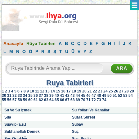
Anasayfa
Rüya Tabirleri
A
B
C
Ç
D
E
F
G
H
I
İ
J
K
L
M
N
O
Ö
P
R
S
Ş
T
U
Ü
V
Y
Z
Ruya Tabirleri
1
2
3
4
5
6
7
8
9
10
11
12
13
14
15
16
17
18
19
20
21
22
23
24
25
26
27
28
29
30
31
32
33
34
35
36
37
38
39
40
41
42
43
44
45
46
47
48
49
50
51
52
53
54
55
56
57
58
59
60
61
62
63
64
65
66
67
68
69
70
71
72
73
74
Su Ve Su İçmek
Su Yolları Ve Kanallar
Şua
Şuara Suresi
Şuayip (a.s.)
Subay
Sübhanellah Demek
Suç
Suç Ortaklığı
Suç, Suçlu