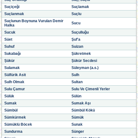
Suçiçeği
Suçlamak
Suçlanmak
Suçlu
Suçlunun Boynuna Vurulan Demir
Sucu
Halka
Sucuk
Suçulluğu
Süet
Şuf'a
Suhuf
Suizan
Sukabağı
Şükretmek
Şükür
Şükür Secdesi
Sulamak
Süleyman (a.s.)
Sülfürik Asit
Sulh
Sulh Olmak
Sultan
Sulu Çamur
Sulu Ve Çimenli Yerler
Sülük
Sülün
Sumak
Sumak Aşı
Sümbül
Sümbül Kökü
Sümkürmek
Sümük
Sümüklü Böcek
Sunak
Sundurma
Sünger