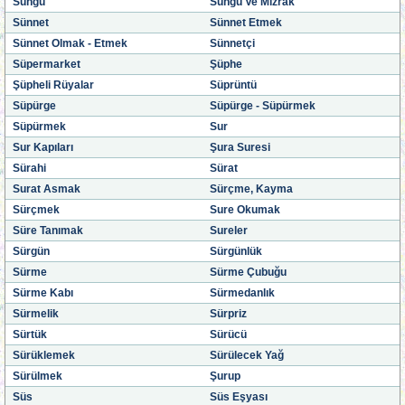
Süngü
Süngü Ve Mızrak
Sünnet
Sünnet Etmek
Sünnet Olmak - Etmek
Sünnetçi
Süpermarket
Şüphe
Şüpheli Rüyalar
Süprüntü
Süpürge
Süpürge - Süpürmek
Süpürmek
Sur
Sur Kapıları
Şura Suresi
Sürahi
Sürat
Surat Asmak
Sürçme, Kayma
Sürçmek
Sure Okumak
Süre Tanımak
Sureler
Sürgün
Sürgünlük
Sürme
Sürme Çubuğu
Sürme Kabı
Sürmedanlık
Sürmelik
Sürpriz
Sürtük
Sürücü
Sürüklemek
Sürülecek Yağ
Sürülmek
Şurup
Süs
Süs Eşyası