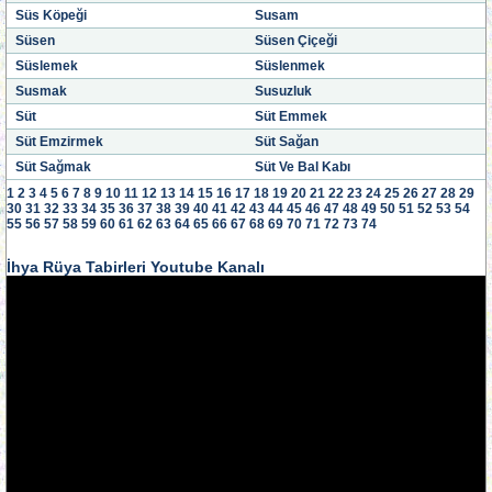
Süs Köpeği
Susam
Süsen
Süsen Çiçeği
Süslemek
Süslenmek
Susmak
Susuzluk
Süt
Süt Emmek
Süt Emzirmek
Süt Sağan
Süt Sağmak
Süt Ve Bal Kabı
1
2
3
4
5
6
7
8
9
10
11
12
13
14
15
16
17
18
19
20
21
22
23
24
25
26
27
28
29
30
31
32
33
34
35
36
37
38
39
40
41
42
43
44
45
46
47
48
49
50
51
52
53
54
55
56
57
58
59
60
61
62
63
64
65
66
67
68
69
70
71
72
73
74
İhya Rüya Tabirleri Youtube Kanalı