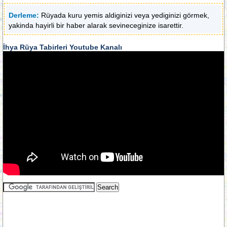
Derleme:
Rüyada kuru yemis aldiginizi veya yediginizi görmek,
yakinda hayirli bir haber alarak sevineceginize isarettir.
İhya Rüya Tabirleri Youtube Kanalı