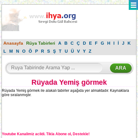
Anasayfa
Rüya Tabirleri
A
B
C
Ç
D
E
F
G
H
I
İ
J
K
L
M
N
O
Ö
P
R
S
Ş
T
U
Ü
V
Y
Z
Rüyada Yemiş görmek
Rüyada Yemiş görmek ile alakalı tabirler aşağıda yer almaktadır. Kaynaklara
göre sıralanmıştır.
Youtube Kanalimiz acildi. Tikla Abone ol, Destekle!