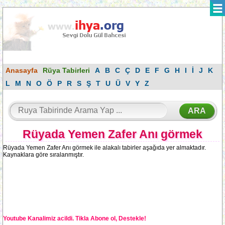
Anasayfa
Rüya Tabirleri
A
B
C
Ç
D
E
F
G
H
I
İ
J
K
L
M
N
O
Ö
P
R
S
Ş
T
U
Ü
V
Y
Z
Rüyada Yemen Zafer Anı görmek
Rüyada Yemen Zafer Anı görmek ile alakalı tabirler aşağıda yer almaktadır.
Kaynaklara göre sıralanmıştır.
Youtube Kanalimiz acildi. Tikla Abone ol, Destekle!