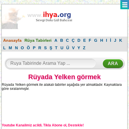
Anasayfa
Rüya Tabirleri
A
B
C
Ç
D
E
F
G
H
I
İ
J
K
L
M
N
O
Ö
P
R
S
Ş
T
U
Ü
V
Y
Z
Rüyada Yelken görmek
Rüyada Yelken görmek ile alakalı tabirler aşağıda yer almaktadır. Kaynaklara
göre sıralanmıştır.
Youtube Kanalimiz acildi. Tikla Abone ol, Destekle!