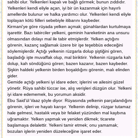
sahibi olur. Yelkenleri kapalı ve bağlı görmek; bunun zıddıdır.
Yelkenleri kendi eliyle açan, iyi bir ün kazanmak için hayırlı
amellerde bulunur ve halka yardımcı olur. Yelkenleri kendi eliyle
toplayan kötü fiilleri sebebiyle itibarını kaybeder.
Kirmani'ye göre rüyada yelken açmak; günahlardan kurtulmaya
işarettir. Bazı tabirciler yelkeni, geminin hareketinin ana unsuru
olmasından dolayı mal ile tabir etmişlerdir. Yelken açtığını
görenin, kazanç sağlamak üzere bir işe teşebbüs edeceğini
söylemişlerdir. Açtığı yelkenin rüzgarla dolup şiştiğini gören,
başladığı işte muvaffak olup, mal biriktirir. Yelkenin rüzgarla kah
dolup, kah söndüğünü gören; bazen kazanır, bazen kaybeder.
Şişkin haldeki yelkenin birden boşaldığını görenin, malı elinden
gider.
Gemide açtığı yelkeni iyi idare eden; işlerini ve ailesini güzel
yönetir. Rüya sahibi tüccar ise, alış verişleri düzgün olur. Yelkeni
iyi idare edememek, bu yorumun aksidir.
Ebu Said'ül Vaaz şöyle diyor: Rüyasında yelkenin parçalandığını
görenin, işleri ve hayatı karışır. Yelkenin delinip, rüzgar tutamaz
hale gelmesi, hastalık veya bir felaket yüzünden mal kaybına
uğramaktır. Yelken yapmak ve yeniden dikmek; ticarete
başlamaya delalettir. Yelkeni tamir etmek; onu yamamak;
bozulan işlerin yeniden düzeleceğine işaret eder.