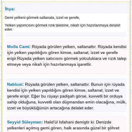
İhya:
Gemi yelkeni görmek saltanata, izzet ve şerefe,
Yelken yapımcısını görmek rızık talebine, nikah için hazırlanmaya delalet
eder.
Molla Cami:
Rüyada görülen yelken, saltanattır. Rüyada kendisi
için yelken yapıldığını gören kimse, saltanat, izzet ve şerefe
erişir.Rüyada yelken satıcısını görmek yolculukiara ve rızık talep
etmeye veya nikah için hazırlanmaya işarettir.
Nablusi:
Rüyada görülen yelken, saltanattır. Bunun için rüyada
kendisi için yelken yapıldığını gören kimse, saltanat, izzet ve
şerefe erişir. Eğer bu rüyayı padişah görse, kuvvetli bir orduya
sahip olduğuna, kuvvetli olan düşmandan emin olacağına, mülk,
izzet ve büyüklüğünün artacağına delalet eder.
Seyyid Süleyman:
Halid'ül Isfahani demiştir ki: Denizde
yelkenleri açılmış gemi gören, halk arasında güzel bir şöhret