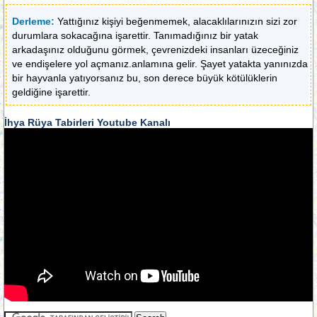
Derleme:
Yattığınız kişiyi beğenmemek, alacaklılarınızın sizi zor
durumlara sokacağına işarettir. Tanımadığınız bir yatak
arkadaşınız olduğunu görmek, çevrenizdeki insanları üzeceğiniz
ve endişelere yol açmanız.anlamına gelir. Şayet yatakta yanınızda
bir hayvanla yatıyorsanız bu, son derece büyük kötülüklerin
geldiğine işarettir.
İhya Rüya Tabirleri Youtube Kanalı