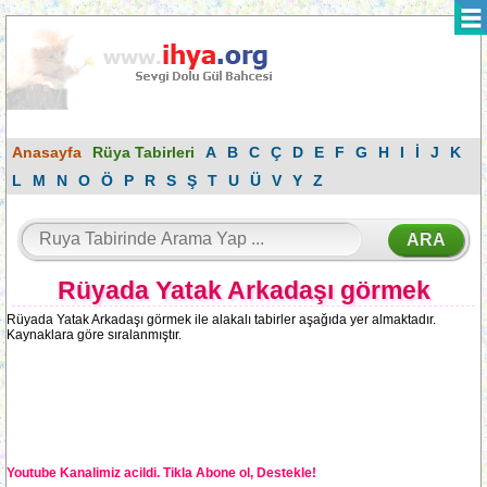
Anasayfa
Rüya Tabirleri
A
B
C
Ç
D
E
F
G
H
I
İ
J
K
L
M
N
O
Ö
P
R
S
Ş
T
U
Ü
V
Y
Z
Rüyada Yatak Arkadaşı görmek
Rüyada Yatak Arkadaşı görmek ile alakalı tabirler aşağıda yer almaktadır.
Kaynaklara göre sıralanmıştır.
Youtube Kanalimiz acildi. Tikla Abone ol, Destekle!