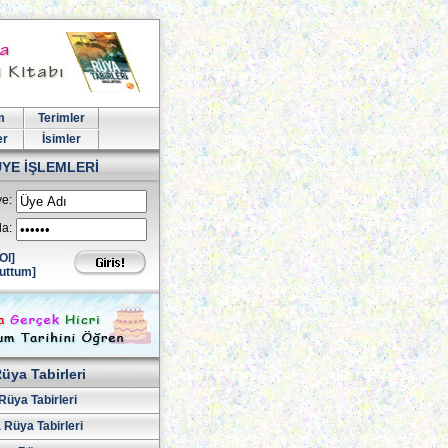
m
Terimler
er
İsimler
ÜYE İŞLEMLERİ
e:
la:
Ol]
uttum]
üya Tabirleri
Rüya Tabirleri
 Rüya Tabirleri