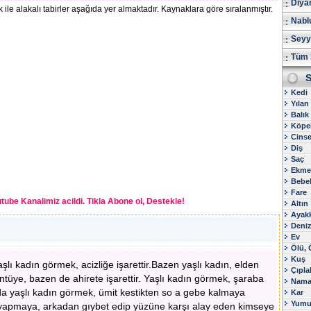
Diya
le alakalı tabirler aşağıda yer almaktadır. Kaynaklara göre sıralanmıştır.
Nablu
Seyy
Tüm 
S
Kedi
Yılan
Balık
Köpe
Cinsel
Diş
Saç
Ekme
Bebe
Fare
tube Kanalimiz acildi. Tikla Abone ol, Destekle!
Altın
Ayak
Deni
Ev
Ölü,
Kuş
lı kadın görmek, acizliğe işarettir.Bazen yaşlı kadın, elden
Çıpla
tüye, bazen de ahirete işarettir. Yaşlı kadın görmek, şaraba
Nama
da yaşlı kadın görmek, ümit kestikten so a gebe kalmaya
Kar
Yumu
le yapmaya, arkadan gıybet edip yüzüne karşı alay eden kimseye