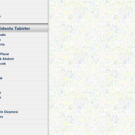
a
ideolu Tabirler
kabı
a
rta
 Pazar
k Abdest
cek
ak
z
k
rin Düşmesi
es