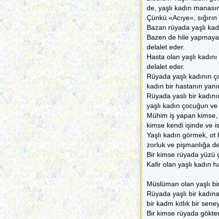
de, yaşlı kadın manasın
Çünkü «Acıye», sığırın 
Bazan rüyada yaşlı kad
Bazen de hile yapmaya,
delalet eder.
Hasta olan yaşlı kadını
delalet eder.
Rüyada yaşlı kadının ç
kadın bir hastanın yanı
Rüyada yaslı bir kadını
yaşlı kadın çocuğun ve n
Mühim iş yapan kimse, 
kimse kendi işinde ve is
Yaşlı kadın görmek, ot 
zorluk ve pişmanlığa de
Bir kimse rüyada yüzü ç
Kafir olan yaşlı kadın 
Müslüman olan yaşlı bir
Rüyada yaşlı bir kadın
bir kadm kıtlık bir sene
Bir kimse rüyada gökten