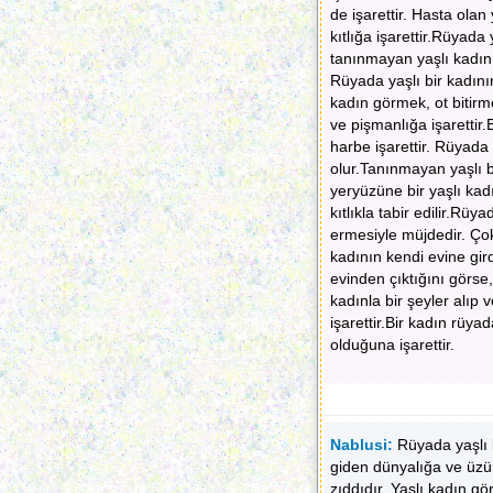
de işarettir. Hasta olan
kıtlığa işarettir.Rüyad
tanınmayan yaşlı kadın 
Rüyada yaşlı bir kadının
kadın görmek, ot bitirme
ve pişmanlığa işarettir.
harbe işarettir. Rüyada
olur.Tanınmayan yaşlı bi
yeryüzüne bir yaşlı kadı
kıtlıkla tabir edilir.Rü
ermesiyle müjdedir. Çok 
kadının kendi evine gir
evinden çıktığını görse
kadınla bir şeyler alıp
işarettir.Bir kadın rüya
olduğuna işarettir.
Nablusi:
Rüyada yaşlı k
giden dünyalığa ve üzü
zıddıdır. Yaşlı kadın g