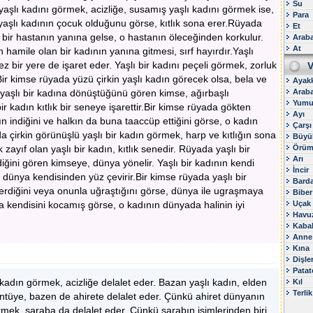
Su
 yaşlı kadını görmek, acizliğe, susamış yaşlı kadını görmek ise,
Para
a yaşlı kadının çocuk olduğunu görse, kıtlık sona erer.Rüyada
Et
bir hastanın yanına gelse, o hastanın öleceğinden korkulur.
Arab
At
 hamile olan bir kadının yanına gitmesi, sırf hayırdır.Yaşlı
z bir yere de işaret eder. Yaşlı bir kadını peçeli görmek, zorluk
V
Bir kimse rüyada yüzü çirkin yaşlı kadın görecek olsa, bela ve
Ayak
 yaşlı bir kadına dönüştüğünü gören kimse, ağırbaşlı
Arab
Yumu
r kadın kıtlık bir seneye işarettir.Bir kimse rüyada gökten
Ayı
n indiğini ve halkın da buna taaccüp ettiğini görse, o kadın
Çarşı
yada çirkin görünüşlü yaşlı bir kadın görmek, harp ve kıtlığın sona
Büyü
zayıf olan yaşlı bir kadın, kıtlık senedir. Rüyada yaşlı bir
Örüm
Arı
diğini gören kimseye, dünya yönelir. Yaşlı bir kadının kendi
İncir
, dünya kendisinden yüz çevirir.Bir kimse rüyada yaşlı bir
Bard
 verdiğini veya onunla uğraştığını görse, dünya ile ugraşmaya
Biber
da kendisini kocamış görse, o kadının dünyada halinin iyi
Uçak
Havu
Kaba
Anne
Kına
Dişle
Patat
adın görmek, acizliğe delalet eder. Bazan yaşlı kadın, elden
Kıl
Terlik
ntüye, bazen de ahirete delalet eder. Çünkü ahiret dünyanın
örmek, şaraba da delalet eder. Çünkü şarabın isimlerinden biri