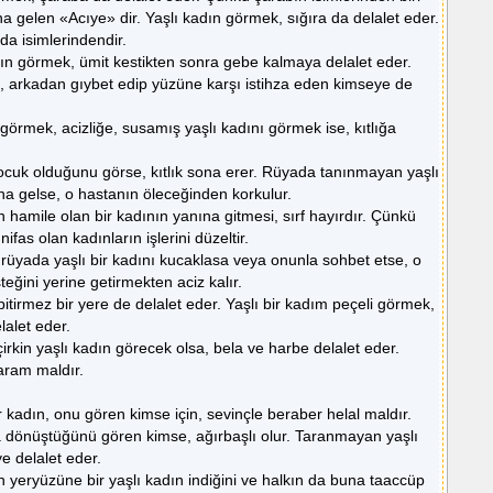
a gelen «Acıye» dir. Yaşlı kadın görmek, sığıra da delalet eder.
da isimlerindendir.
ın görmek, ümit kestikten sonra gebe kalmaya delalet eder.
 arkadan gıybet edip yüzüne karşı istihza eden kimseye de
 görmek, acizliğe, susamış yaşlı kadını görmek ise, kıtlığa
ocuk olduğunu görse, kıtlık sona erer. Rüyada tanınmayan yaşlı
na gelse, o hastanın öleceğinden korkulur.
n hamile olan bir kadının yanına gitmesi, sırf hayırdır. Çünkü
ifas olan kadınların işlerini düzeltir.
rüyada yaşlı bir kadını kucaklasa veya onunla sohbet etse, o
teğini yerine getirmekten aciz kalır.
bitirmez bir yere de delalet eder. Yaşlı bir kadım peçeli görmek,
lalet eder.
irkin yaşlı kadın görecek olsa, bela ve harbe delalet eder.
haram maldır.
 kadın, onu gören kimse için, sevinçle beraber helal maldır.
a dönüştüğünü gören kimse, ağırbaşlı olur. Taranmayan yaşlı
ye delalet eder.
 yeryüzüne bir yaşlı kadın indiğini ve halkın da buna taaccüp