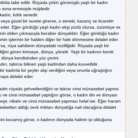
ıtlıkla tabir edilir. Rüyada çirkin görünüşlü yaşlı bir kadın
n sona ermesiyle müjdedir.
kadın, kıtlık senedir.
veya güzel bir surete girerse, o seneki, kazanç ve ticaretin
 eder. Eğer gördüğü yaşlı kadın ekşi yüzlü olursa, üzüntüye ve
nin elden çıkmasıyla beraber dünyalıktır. Eğer gördüğü kadın
binin işlerinin bir halden diğer bir hale dönmesine delalet eder.
sa, rüya sahibinin dünyadaki rezilliğidir. Rüyada yaşlı bir
iğini gören kimseye, dünya, yönelir. Yaşlı bir kadının kendi
, dünya kendisinden yüz çevirir.
dın, tabirce bilinen yaşlı kadmdan daha kuvvetlidir.
bir kadınla bir şeyler alıp verdiğini veya onunla uğraştığını
maya delalet eder.
kadm rüyada şehvetlendiğini ve tekrar cinsi münasebet yapma
u ve cinsi münasebet yaptığını görse, o kadın din ve dünyası
tleşir, nikahı ve cinsi münasebet yapması helal ise. Eğer haram
ebetten aldığı zevk miktarı dünyalığa nail olacağına delalet
ini kocamış görse, o kadının dünyada halinin iyi olduğuna