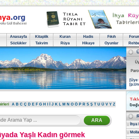
Anasayfa
Kitaplik
Kuran
Hadis
Fıkıh
Foru
Sözlükler
Takvim
Rüya
Hikaye
Oyunlar
Rehb
Üy
Paro
[Üye 
[p.Un
irleri
A
B
C
Ç
D
E
F
G
H
I
İ
J
K
L
M
N
O
Ö
P
R
S
Ş
T
U
Ü
V
Y
Z
R
İhya 
Molla
yada Yaşlı Kadın görmek