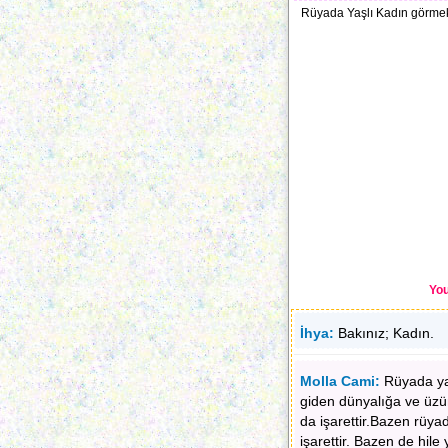
Rüyada Yaşlı Kadın görmek i
You
İhya:
Bakınız; Kadın.
Molla Cami:
Rüyada yaş
giden dünyalığa ve üzün
da işarettir.Bazen rüya
işarettir. Bazen de hi