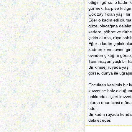
ettiğini görse, o kadın k
görmek, harp ve kıtlığı
Çok zayıf olan yaşlı bir 
Eğer o kadm etli olursa 
güzel olacağına delalet
kedere, şöhret ve rütbe
çirkin olursa, rüya sahi
Eğer o kadın çıplak olur
kadının kendi evine gird
evinden çıktığını görse
Tanınmayan yaşlı bir ka
Bir kimse] rüyada yaşlı 
görse, dünya ile uğraş
Çocuktan kesilmiş bir 
kuvvetine haiz olduğun
hakkındaki işleri kuvve
olursa onun cinsi münas
eder.
Bir kadm rüyada kendis
delalet eder.