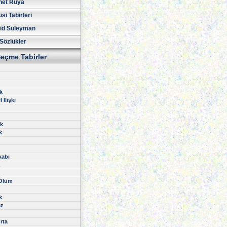
net Rüya
si Tabirleri
id Süleyman
Sözlükler
eçme Tabirler
k
 İlişki
k
k
kabı
z
 Ölüm
k
z
rta