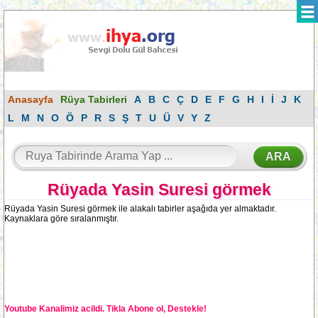
Anasayfa
Rüya Tabirleri
A
B
C
Ç
D
E
F
G
H
I
İ
J
K
L
M
N
O
Ö
P
R
S
Ş
T
U
Ü
V
Y
Z
Rüyada Yasin Suresi görmek
Rüyada Yasin Suresi görmek ile alakalı tabirler aşağıda yer almaktadır.
Kaynaklara göre sıralanmıştır.
Youtube Kanalimiz acildi. Tikla Abone ol, Destekle!