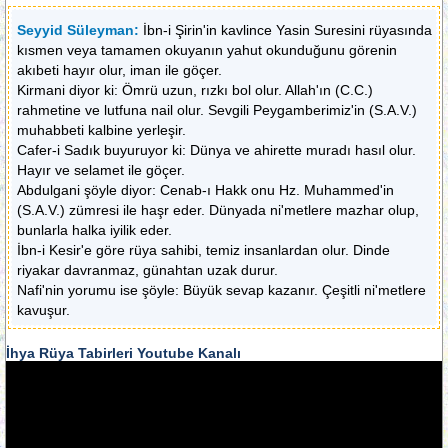
Seyyid Süleyman:
İbn-i Şirin'in kavlince Yasin Suresini rüyasında
kısmen veya tamamen okuyanın yahut okunduğunu görenin
akıbeti hayır olur, iman ile göçer.
Kirmani diyor ki: Ömrü uzun, rızkı bol olur. Allah'ın (C.C.)
rahmetine ve lutfuna nail olur. Sevgili Peygamberimiz'in (S.A.V.)
muhabbeti kalbine yerleşir.
Cafer-i Sadık buyuruyor ki: Dünya ve ahirette muradı hasıl olur.
Hayır ve selamet ile göçer.
Abdulgani şöyle diyor: Cenab-ı Hakk onu Hz. Muhammed'in
(S.A.V.) zümresi ile haşr eder. Dünyada ni'metlere mazhar olup,
bunlarla halka iyilik eder.
İbn-i Kesir'e göre rüya sahibi, temiz insanlardan olur. Dinde
riyakar davranmaz, günahtan uzak durur.
Nafi'nin yorumu ise şöyle: Büyük sevap kazanır. Çeşitli ni'metlere
kavuşur.
İhya Rüya Tabirleri Youtube Kanalı