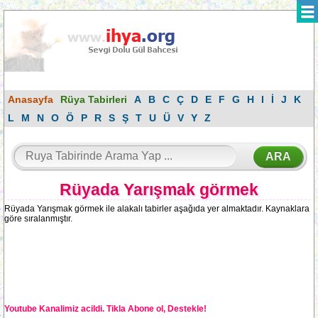
Anasayfa
Rüya Tabirleri
A
B
C
Ç
D
E
F
G
H
I
İ
J
K
L
M
N
O
Ö
P
R
S
Ş
T
U
Ü
V
Y
Z
Rüyada Yarışmak görmek
Rüyada Yarışmak görmek ile alakalı tabirler aşağıda yer almaktadır. Kaynaklara
göre sıralanmıştır.
Youtube Kanalimiz acildi. Tikla Abone ol, Destekle!