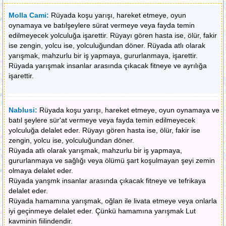
Molla Cami:
Rüyada koşu yarışı, hareket etmeye, oyun
oynamaya ve batılşeylere sürat vermeye veya fayda temin
edilmeyecek yolculuğa işarettir. Rüyayı gören hasta ise, ölür, fakir
ise zengin, yolcu ise, yolculuğundan döner. Rüyada atlı olarak
yarışmak, mahzurlu bir iş yapmaya, gururlanmaya, işarettir.
Rüyada yarışmak insanlar arasında çıkacak fitneye ve ayrılığa
işarettir.
Nablusi:
Rüyada koşu yarışı, hareket etmeye, oyun oynamaya ve
batıl şeylere sür'at vermeye veya fayda temin edilmeyecek
yolculuğa delalet eder. Rüyayı gören hasta ise, ölür, fakir ise
zengin, yolcu ise, yolculuğundan döner.
Rüyada atlı olarak yarışmak, mahzurlu bir iş yapmaya,
gururlanmaya ve sağlığı veya ölümü şart koşulmayan şeyi zemin
olmaya delalet eder.
Rüyada yanşmk insanlar arasında çıkacak fitneye ve tefrikaya
delalet eder.
Rüyada hamamına yarışmak, oğlan ile livata etmeye veya onlarla
iyi geçinmeye delalet eder. Çünkü hamamına yarışmak Lut
kavminin fiilindendir.