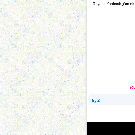
Rüyada Yarılmak görmek ile
You
İhya: