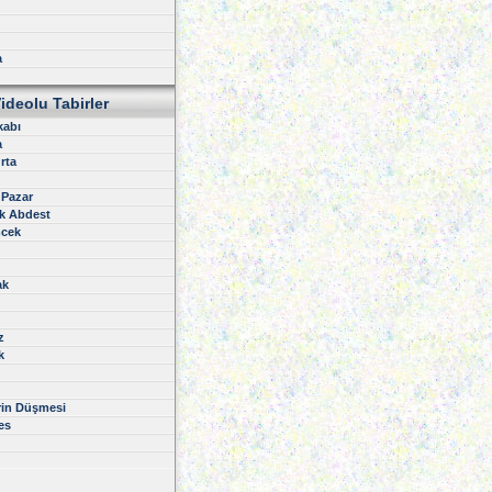
a
ideolu Tabirler
kabı
a
rta
 Pazar
k Abdest
cek
ak
z
k
rin Düşmesi
es