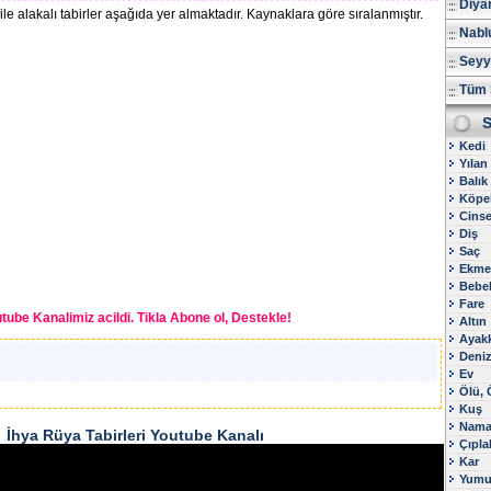
Diya
 alakalı tabirler aşağıda yer almaktadır. Kaynaklara göre sıralanmıştır.
Nablu
Seyy
Tüm 
S
Kedi
Yılan
Balık
Köpe
Cinsel
Diş
Saç
Ekme
Bebe
Fare
tube Kanalimiz acildi. Tikla Abone ol, Destekle!
Altın
Ayak
Deni
Ev
Ölü,
Kuş
Nama
İhya Rüya Tabirleri Youtube Kanalı
Çıpla
Kar
Yumu