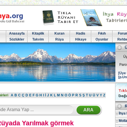
Anasayfa
Kitaplik
Kuran
Hadis
Fıkıh
Foru
Sözlükler
Takvim
Rüya
Hikaye
Oyunlar
Rehb
Üy
Paro
[Üye 
[p.Un
irleri
A
B
C
Ç
D
E
F
G
H
I
İ
J
K
L
M
N
O
Ö
P
R
S
Ş
T
U
Ü
V
Y
Z
R
İhya 
Molla
üyada Yarılmak görmek