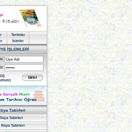
m
Terimler
er
İsimler
ÜYE İŞLEMLERİ
e:
la:
Ol]
uttum]
üya Tabirleri
Rüya Tabirleri
 Rüya Tabirleri