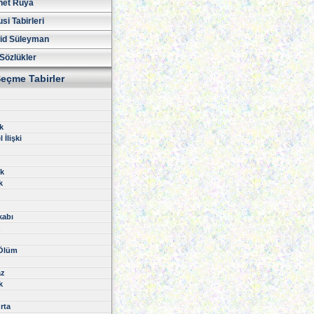
net Rüya
si Tabirleri
id Süleyman
Sözlükler
eçme Tabirler
k
 İlişki
k
k
kabı
z
 Ölüm
z
k
rta