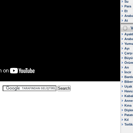
Su
Para
Et
Arab
At
V
Ayak
Arab
Yumu
Ayı
Çarşı
Büyü
Örüm
Arı
İncir
Bard
Biber
Uçak
Havu
Kaba
Anne
Kına
Dişle
Patat
Kıl
Terlik